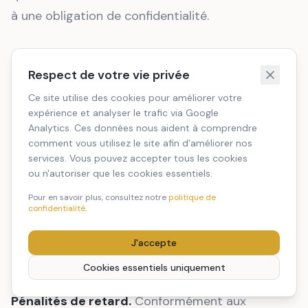
à une obligation de confidentialité.
20. Conditions financières et pénalités de
Respect de votre vie privée
retard
Ce site utilise des cookies pour améliorer votre
Les tarifs des prestations sont communiqués sur
expérience et analyser le trafic via Google
devis. Sauf mention contraire, les prix sont
Analytics. Ces données nous aident à comprendre
comment vous utilisez le site afin d'améliorer nos
exprimés en euros hors taxes (HT). La TVA
services. Vous pouvez accepter tous les cookies
applicable est celle en vigueur au jour de la
ou n'autoriser que les cookies essentiels.
facturation.
Pour en savoir plus, consultez notre
politique de
confidentialité
.
Les factures sont payables à trente (30) jours à
J'accepte
compter de la date d'émission, sauf conditions
particulières convenues par écrit.
Cookies essentiels uniquement
Pénalités de retard.
Conformément aux