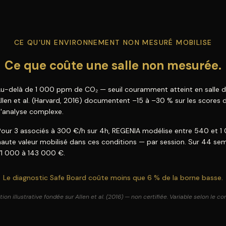
CE QU'UN ENVIRONNEMENT NON MESURÉ MOBILISE
Ce que coûte une salle non mesurée.
u-delà de 1 000 ppm de CO₂ — seuil couramment atteint en salle 
llen et al. (Harvard, 2016) documentent –15 à –30 % sur les scores 
'analyse complexe.
Pour 3 associés à 300 €/h sur 4h, REGENIA modélise entre 540 et 
haute valeur mobilisé dans ces conditions — par session. Sur 44 sem
71 000 à 143 000 €.
Le diagnostic Safe Board coûte moins que 6 % de la borne basse.
ion illustrative fondée sur Allen et al. (2016) — non certifiée. Variable selon le co