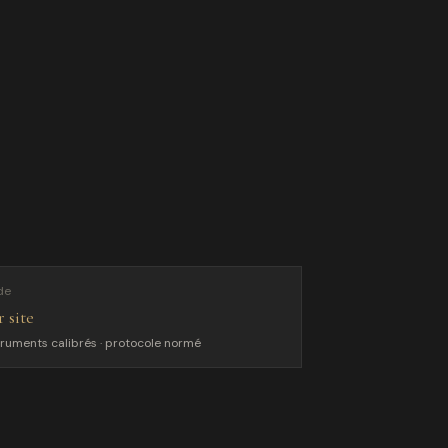
de
 site
truments calibrés · protocole normé