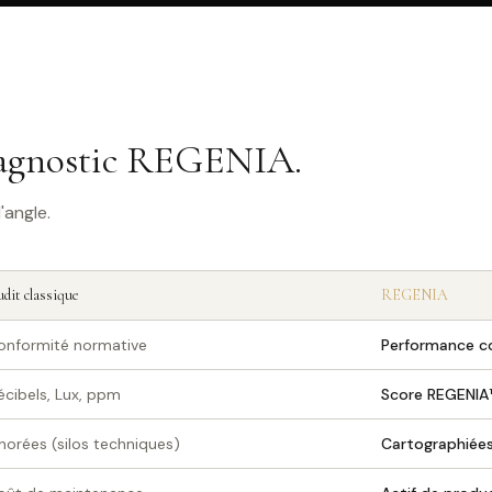
diagnostic REGENIA.
'angle.
dit classique
REGENIA
onformité normative
Performance co
écibels, Lux, ppm
Score REGENIA™
gnorées (silos techniques)
Cartographiées 