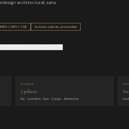
redesign architectural, sans
MEX / DRH / CSE
Actions sobres, priorisées
ecevoir un exemple de restitution
Analyse
Mo
5 piliers
Sur
Air · Lumière · Son · Corps · Attention
Ins