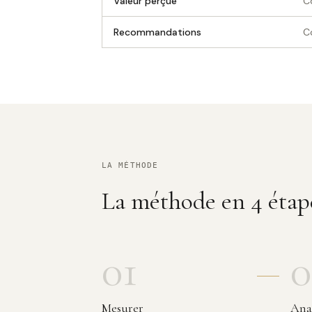
Valeur perçue
C
Recommandations
C
LA MÉTHODE
La méthode en 4 étape
01
0
Mesurer
Ana