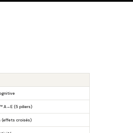
gnitive
 A→E (5 piliers)
(effets croisés)