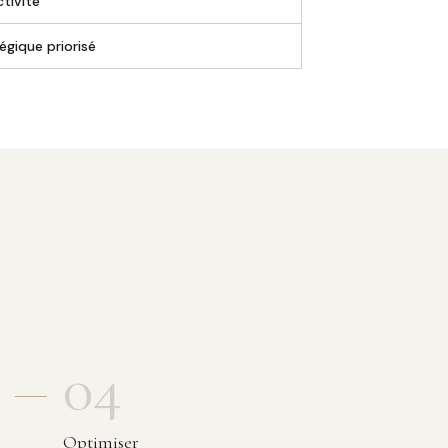
tivité
égique priorisé
04
Optimiser