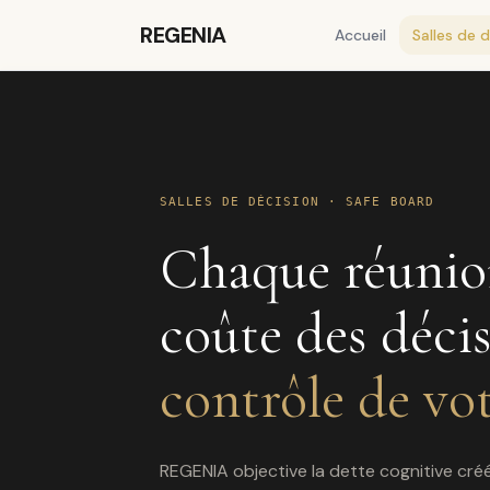
REGENIA
Accueil
Salles de 
SALLES DE DÉCISION · SAFE BOARD
Chaque réunion
coûte des décis
contrôle de vot
REGENIA objective la dette cognitive cr