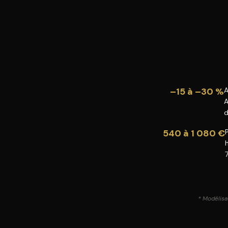
–15 à –30 %
A
A
d
540 à 1 080 €
* Modélisat