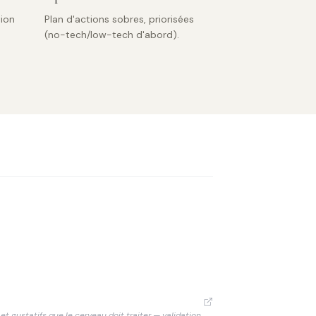
ion
Plan d'actions sobres, priorisées
(no-tech/low-tech d'abord).
et gustatifs que le cerveau doit traiter — validation