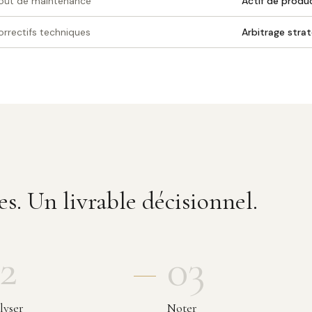
oût de maintenance
Actif de produc
orrectifs techniques
Arbitrage strat
s. Un livrable décisionnel.
2
03
lyser
Noter