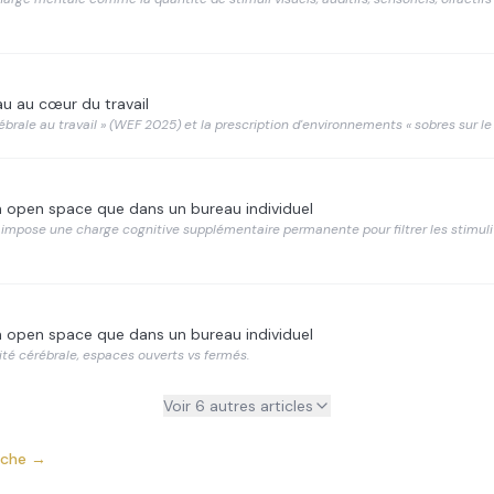
u au cœur du travail
rale au travail » (WEF 2025) et la prescription d'environnements « sobres sur le 
un open space que dans un bureau individuel
 impose une charge cognitive supplémentaire permanente pour filtrer les stimu
un open space que dans un bureau individuel
té cérébrale, espaces ouverts vs fermés.
Voir 6 autres articles
oche →