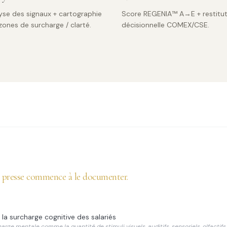
yse des signaux + cartographie
Score REGENIA™ A→E + restitut
zones de surcharge / clarté.
décisionnelle COMEX/CSE.
a presse commence à le documenter.
 la surcharge cognitive des salariés
arge mentale comme la quantité de stimuli visuels, auditifs, sensoriels, olfactifs 