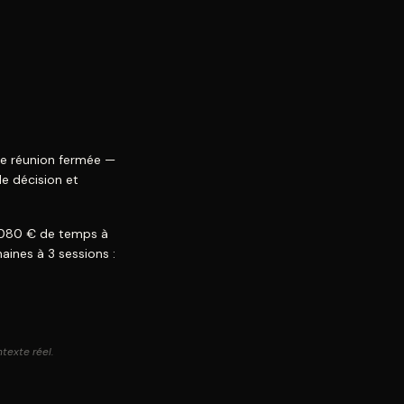
de réunion fermée —
de décision et
1 080 € de temps à
aines à 3 sessions :
ntexte réel.