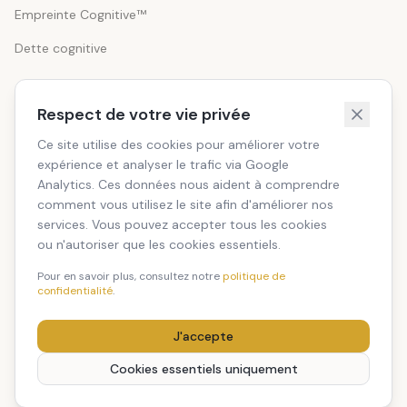
Empreinte Cognitive™
Dette cognitive
ENTREPRISE
Respect de votre vie privée
À propos
Ce site utilise des cookies pour améliorer votre
expérience et analyser le trafic via Google
Manifeste
Analytics. Ces données nous aident à comprendre
comment vous utilisez le site afin d'améliorer nos
Échange 30 min
services. Vous pouvez accepter tous les cookies
ou n'autoriser que les cookies essentiels.
France
Pour en savoir plus, consultez notre
politique de
confidentialité
.
J'accepte
©
2026
REGENIA. Tous droits réservés.
Mentions légales
CGUV
Confidentialité
Cookies
v1
Cookies essentiels uniquement