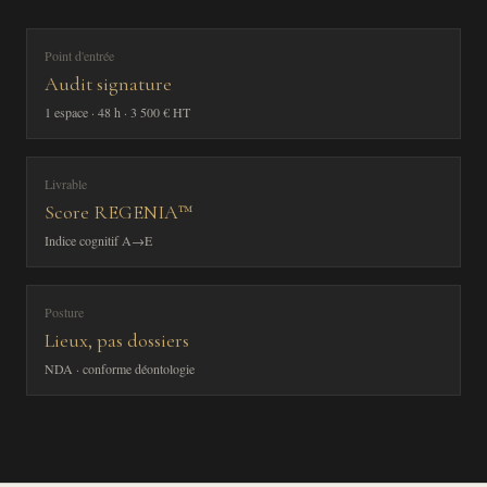
Point d'entrée
Audit signature
1 espace · 48 h · 3 500 € HT
Livrable
Score REGENIA™
Indice cognitif A→E
Posture
Lieux, pas dossiers
NDA · conforme déontologie