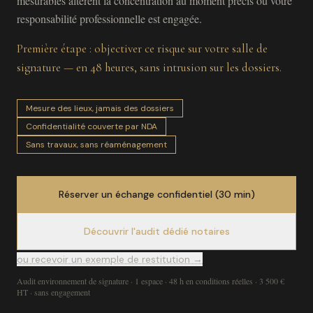
mesurables altèrent la concentration au moment précis où votre
responsabilité professionnelle est engagée.
Première étape : objectiver ce risque sur votre salle de
signature — en 48 heures, sans intrusion sur les dossiers.
Mesure des lieux, jamais des dossiers
Confidentialité couverte par NDA
Sans travaux, sans réaménagement
Réserver un échange confidentiel (30 min)
Découvrir l'audit dédié notaires
ou recevoir un exemple de restitution →
Audit environnement de signature · 1 espace · 48 h en conditions réelles · 3 500 €
HT · sans engagement