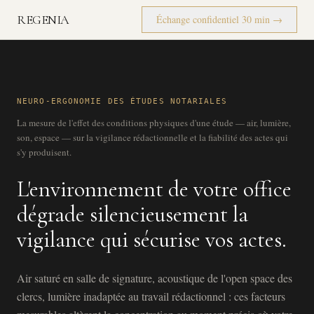
REGENIA
Échange confidentiel 30 min →
NEURO-ERGONOMIE DES ÉTUDES NOTARIALES
La mesure de l'effet des conditions physiques d'une étude — air, lumière,
son, espace — sur la vigilance rédactionnelle et la fiabilité des actes qui
s'y produisent.
L'environnement de votre office
dégrade silencieusement la
vigilance qui sécurise vos actes.
Air saturé en salle de signature, acoustique de l'open space des
clercs, lumière inadaptée au travail rédactionnel : ces facteurs