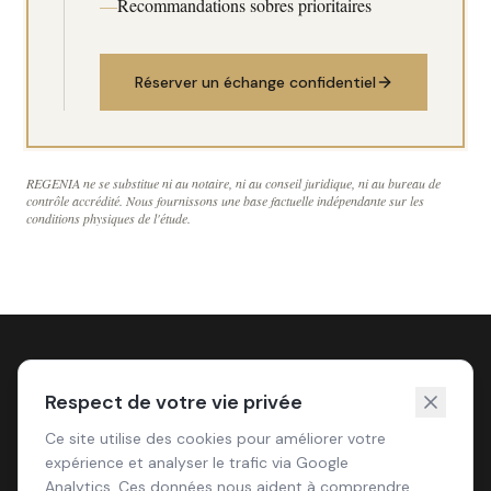
—
Recommandations sobres prioritaires
Réserver un échange confidentiel
REGENIA ne se substitue ni au notaire, ni au conseil juridique, ni au bureau de
contrôle accrédité. Nous fournissons une base factuelle indépendante sur les
conditions physiques de l'étude.
Respect de votre vie privée
« La signature engage votre responsabilité.
Ce site utilise des cookies pour améliorer votre
L'environnement de cette signature, lui, n'est jamais
expérience et analyser le trafic via Google
Analytics. Ces données nous aident à comprendre