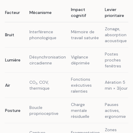
Impact
Levier
Facteur
Mécanisme
cognitif
prioritaire
Zonage,
Interférence
Mémoire de
Bruit
absorption
phonologique
travail saturée
acoustique
Postes
Désynchronisation
Vigilance
Lumière
proches
circadienne
déprimée
fenêtres
Fonctions
CO₂, COV,
Aération 5
Air
exécutives
thermique
min × 3/jour
ralenties
Charge
Pauses
Boucle
Posture
mentale
actives,
proprioceptive
résiduelle
ergonomie
Zones
Capture
Fragmentation