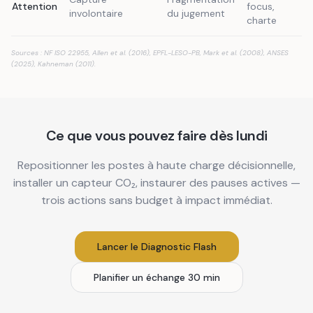
Attention
focus,
involontaire
du jugement
charte
Sources : NF ISO 22955, Allen et al. (2016), EPFL-LESO-PB, Mark et al. (2008), ANSES
(2025), Kahneman (2011).
Ce que vous pouvez faire dès lundi
Repositionner les postes à haute charge décisionnelle,
installer un capteur CO₂, instaurer des pauses actives —
trois actions sans budget à impact immédiat.
Lancer le Diagnostic Flash
Planifier un échange 30 min