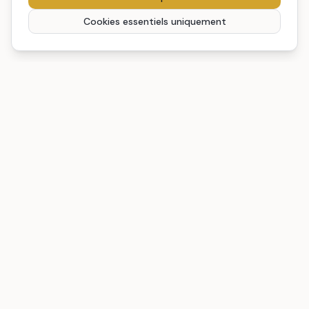
Cookies essentiels uniquement
REGENIA
Diagnostic d'Empreinte Cognitive™. Objectiver les conditions
environnementales qui altèrent vos décisions stratégiques.
RESSOURCES